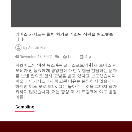
리버스 카지노는 협박 혐의로 기소된 직원을 해고했습
니다
by
Austin Hall
November 17, 2022
1 min
4 yrs
피츠버그의 액션 뉴스 4는 글래스포트의 41세 토마스 피
오레가 전 동료에게 경영진에 대한 위협을 전달하는 문자
를 보낸 혐의로 형사 고발을 받고 있다고 보도했습니다.
피오레가 카지노에서 해고된 이유는 분명하지 않습니다.
하지만 어느 모로 보나, 그는 놓아주는 것을 그다지 달가
워하지 않았습니다. 저는 항상 제 차 트렁크에 야구 방망
이를 […]
Gambling
슬롯 머신과 비디오 포커: 어느 쪽이
더 나은 승률을 제공하나요?
1 min