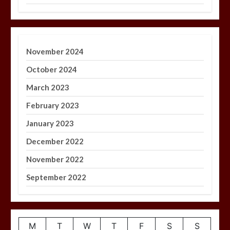
November 2024
October 2024
March 2023
February 2023
January 2023
December 2022
November 2022
September 2022
M
T
W
T
F
S
S