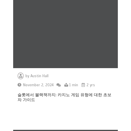
by
Austin Hall
November 2, 2024
1 min
2 yrs
슬롯에서 블랙잭까지: 카지노 게임 유형에 대한 초보
자 가이드