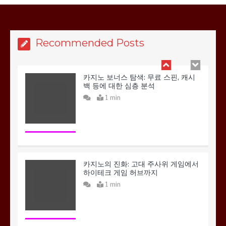
1 min
Recommended Posts
카지노 보너스 탐색: 무료 스핀, 캐시
백 등에 대한 심층 분석
1 min
카지노의 진화: 고대 주사위 게임에서
하이테크 게임 허브까지
1 min