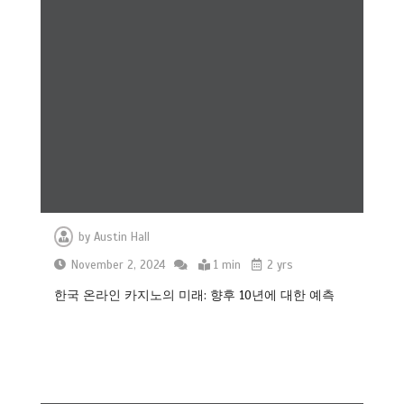
by
Austin Hall
November 2, 2024
1 min
2 yrs
한국 온라인 카지노의 미래: 향후 10년에 대한 예측