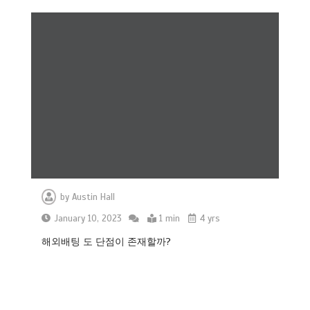
by
Austin Hall
January 10, 2023
1 min
4 yrs
해외배팅 도 단점이 존재할까?