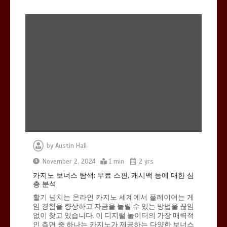
by
Austin Hall
November 2, 2024
1 min
2 yrs
카지노 보너스 탐색: 무료 스핀, 캐시백 등에 대한 심
층 분석
활기 넘치는 온라인 카지노 세계에서 플레이어는 게
임 경험을 향상하고 자금을 늘릴 수 있는 방법을 끊임
없이 찾고 있습니다. 이 디지털 놀이터의 가장 매력적
인 측면 중 하나는 카지노가 제공하는 다양한 보너스