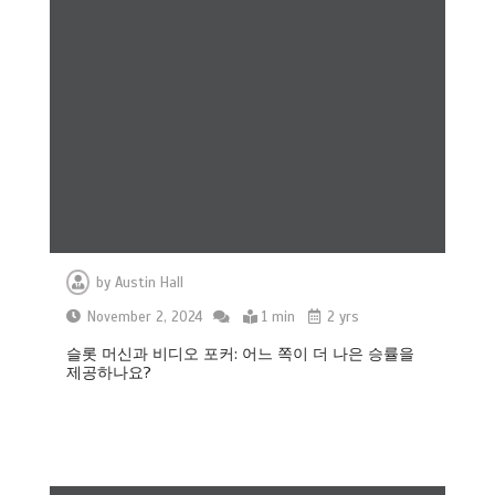
by
Austin Hall
November 2, 2024
1 min
2 yrs
슬롯 머신과 비디오 포커: 어느 쪽이 더 나은 승률을
제공하나요?