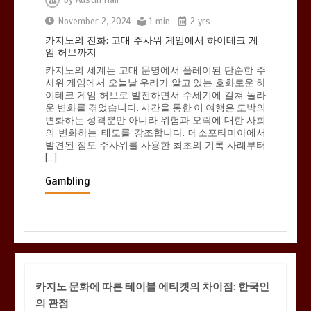
November 2, 2024
1 min
2 yrs
카지노의 진화: 고대 주사위 게임에서 하이테크 게
임 허브까지
카지노의 세계는 고대 문명에서 플레이된 단순한 주
사위 게임에서 오늘날 우리가 알고 있는 호화로운 하
이테크 게임 허브로 발전하면서 수세기에 걸쳐 놀라
운 변화를 겪었습니다. 시간을 통한 이 여행은 도박의
변화하는 성격뿐만 아니라 위험과 오락에 대한 사회
의 변화하는 태도를 강조합니다. 메소포타미아에서
발견된 점토 주사위를 사용한 최초의 기록 사례부터
[…]
Gambling
카지노 문화에 따른 테이블 에티켓의 차이점: 한국인
의 관점