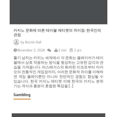
카지노 문화에 따른 테이블 에티켓의 차이점: 한국인의
관점
by
Austin Hall
November 2, 2024
1 min
2 yrs
활기 넘치는 카지노 세계에서 각 문화는 플레이어가 테이
블에서 상호 작용하는 방식을 형성하는 고유한 감각과 관
습을 가져옵니다. 라스베거스의 화려한 리조트부터 마카
오의 전통적인 게임장까지, 이러한 문화적 차이를 이해하
면 게임 플레이뿐만 아니라 전반적인 경험도 향상될 수
있습니다. 한국 카지노 에티켓 이해 한국의 카지노 분위
기는 격식과 흥분이 혼합된 특징을 […]
Gambling