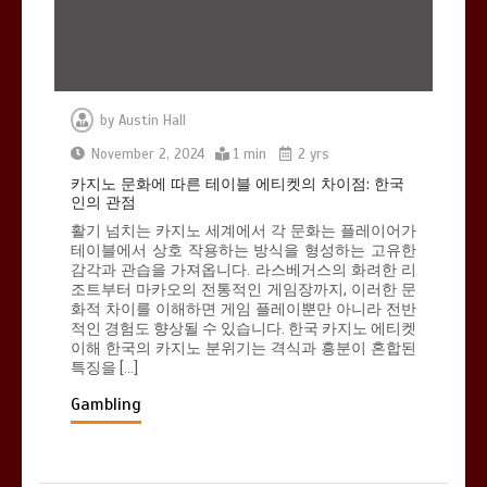
by
Austin Hall
카지노의 진화: 고대 주사위 게임에서
하이테크 게임 허브까지
November 2, 2024
1 min
2 yrs
1 min
카지노 문화에 따른 테이블 에티켓의 차이점: 한국
인의 관점
활기 넘치는 카지노 세계에서 각 문화는 플레이어가
테이블에서 상호 작용하는 방식을 형성하는 고유한
감각과 관습을 가져옵니다. 라스베거스의 화려한 리
조트부터 마카오의 전통적인 게임장까지, 이러한 문
화적 차이를 이해하면 게임 플레이뿐만 아니라 전반
적인 경험도 향상될 수 있습니다. 한국 카지노 에티켓
이해 한국의 카지노 분위기는 격식과 흥분이 혼합된
특징을 […]
Gambling