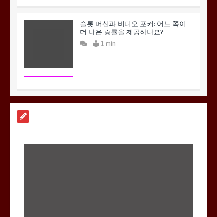
슬롯 머신과 비디오 포커: 어느 쪽이
더 나은 승률을 제공하나요?
1 min
카지노 문화에 따른 테이블 에티켓의
차이점: 한국인의 관점
1 min
카지노 보너스 탐색: 무료 스핀, 캐시
백 등에 대한 심층 분석
1 min