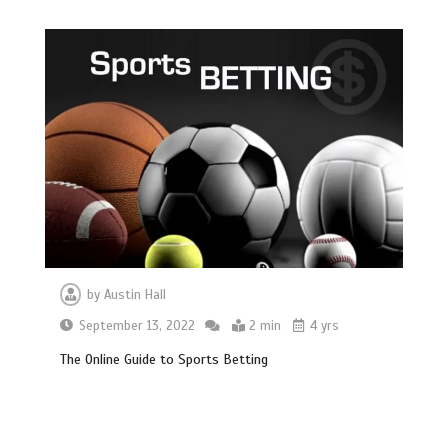
카지노의 진화: 고대 주사위 게임에서
하이테크 게임 허브까지
1 min
슬롯 머신과 비디오 포커: 어느 쪽이
더 나은 승률을 제공하나요?
by
Austin Hall
1 min
September 13, 2022
2 min
4 yrs
The Online Guide to Sports Betting
카지노 문화에 따른 테이블 에티켓의
차이점: 한국인의 관점