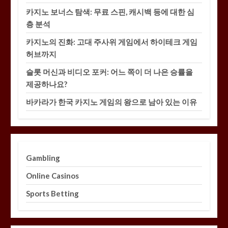
카지노 보너스 탐색: 무료 스핀, 캐시백 등에 대한 심
층 분석
카지노의 진화: 고대 주사위 게임에서 하이테크 게임
허브까지
슬롯 머신과 비디오 포커: 어느 쪽이 더 나은 승률을
제공하나요?
바카라가 한국 카지노 게임의 왕으로 남아 있는 이유
Gambling
Online Casinos
Sports Betting