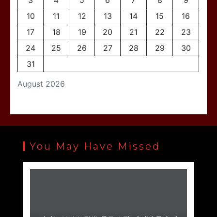
10
11
12
13
14
15
16
17
18
19
20
21
22
23
24
25
26
27
28
29
30
31
August 2026
You May Have Missed