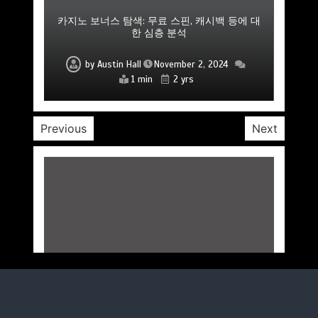
한국 온라인 카지노의 미래: 향후 10년에 대한 예
카지노 문화에 따른 테이블 에티켓의 차이점: 한
바카라가 한국 카지노 게임의 왕으로 남아 있는
카지노의 진화: 고대 주사위 게임에서 하이테크
슬롯에서 블랙잭까지: 카지노 게임 유형에 대한
슬롯 머신과 비디오 포커: 어느 쪽이 더 나은 승
카지노 보너스 탐색: 무료 스핀, 캐시백 등에 대
률을 제공하나요?
게임 허브까지
초보자 가이드
한 심층 분석
국인의 관점
이유
측
by
by
by
by
by
by
by
Austin Hall
Austin Hall
Austin Hall
Austin Hall
Austin Hall
Austin Hall
Austin Hall
November 2, 2024
November 2, 2024
November 2, 2024
November 2, 2024
November 2, 2024
November 2, 2024
November 2, 2024
1 min
1 min
1 min
1 min
1 min
1 min
1 min
2 yrs
2 yrs
2 yrs
2 yrs
2 yrs
2 yrs
2 yrs
Previous
Next