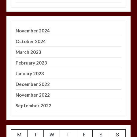
November 2024
October 2024
March 2023
February 2023
January 2023
December 2022
November 2022
September 2022
M
T
W
T
F
S
S