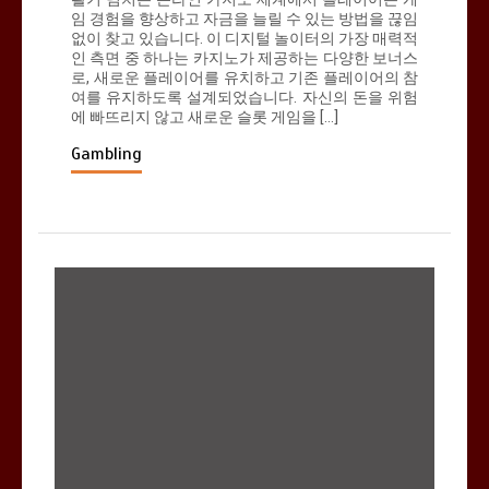
임 경험을 향상하고 자금을 늘릴 수 있는 방법을 끊임
없이 찾고 있습니다. 이 디지털 놀이터의 가장 매력적
인 측면 중 하나는 카지노가 제공하는 다양한 보너스
로, 새로운 플레이어를 유치하고 기존 플레이어의 참
여를 유지하도록 설계되었습니다. 자신의 돈을 위험
에 빠뜨리지 않고 새로운 슬롯 게임을 […]
Gambling