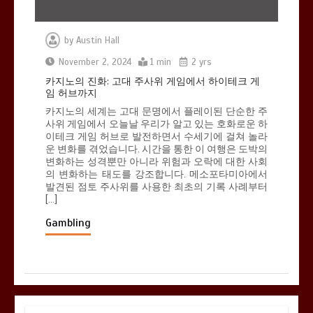
by
Austin Hall
November 2, 2024
1 min
2 yrs
카지노의 진화: 고대 주사위 게임에서 하이테크 게
임 허브까지
카지노의 세계는 고대 문명에서 플레이된 단순한 주
사위 게임에서 오늘날 우리가 알고 있는 호화로운 하
이테크 게임 허브로 발전하면서 수세기에 걸쳐 놀라
운 변화를 겪었습니다. 시간을 통한 이 여행은 도박의
변화하는 성격뿐만 아니라 위험과 오락에 대한 사회
의 변화하는 태도를 강조합니다. 메소포타미아에서
발견된 점토 주사위를 사용한 최초의 기록 사례부터
[…]
Gambling