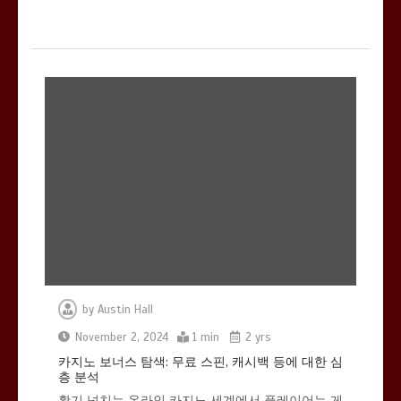
by
Austin Hall
November 2, 2024
1 min
2 yrs
카지노 보너스 탐색: 무료 스핀, 캐시백 등에 대한 심
층 분석
활기 넘치는 온라인 카지노 세계에서 플레이어는 게