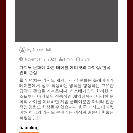
슬롯 머신과 비디오 포커: 어느 쪽이
더 나은 승률을 제공하나요?
1 min
by
Austin Hall
카지노 문화에 따른 테이블 에티켓의
차이점: 한국인의 관점
November 2, 2024
1 min
2 yrs
1 min
카지노 문화에 따른 테이블 에티켓의 차이점: 한국
인의 관점
활기 넘치는 카지노 세계에서 각 문화는 플레이어가
테이블에서 상호 작용하는 방식을 형성하는 고유한
감각과 관습을 가져옵니다. 라스베거스의 화려한 리
조트부터 마카오의 전통적인 게임장까지, 이러한 문
화적 차이를 이해하면 게임 플레이뿐만 아니라 전반
적인 경험도 향상될 수 있습니다. 한국 카지노 에티켓
이해 한국의 카지노 분위기는 격식과 흥분이 혼합된
특징을 […]
Gambling